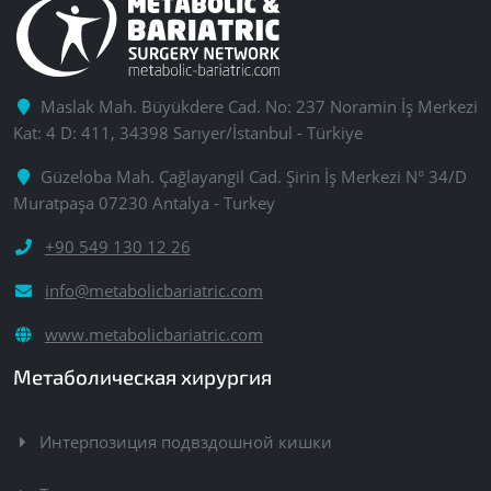
Maslak Mah. Büyükdere Cad. No: 237 Noramin İş Merkezi
Kat: 4 D: 411, 34398 Sarıyer/İstanbul - Türkiye
Güzeloba Mah. Çağlayangil Cad. Şirin İş Merkezi N° 34/D
Muratpaşa 07230 Antalya - Turkey
+90 549 130 12 26
info@metabolicbariatric.com
www.metabolicbariatric.com
Метаболическая хирургия
Интерпозиция подвздошной кишки