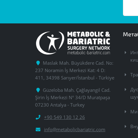
Мета
Ин
ки
Maslak Mah. Büyükdere Cad. No:
237 Noramin İş Merkezi Kat: 4 D:
Тр
411, 34398 Sarıyer/İstanbul - Türkiye
Ду
Güzeloba Mah. Çağlayangil Cad.
шу
Şirin İş Merkezi N° 34/D Muratpaşa
07230 Antalya - Turkey
Ми
+90 549 130 12 26
Вн
info@metabolicbariatric.com