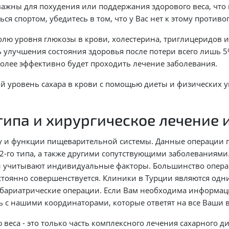
жны для похудения или поддержания здорового веса, что п
ся спортом, убедитесь в том, что у Вас нет к этому против
лю уровня глюкозы в крови, холестерина, триглицеридов и 
 улучшения состояния здоровья после потери всего лишь 5
более эффективно будет проходить лечение заболевания.
й уровень сахара в крови с помощью диеты и физических 
типа и хирургическое лечение 
у и функции пищеварительной системы. Данные операции п
2-го типа, а также другими сопутствующими заболеваниями
и учитывают индивидуальные факторы. Большинство опер
остоянно совершенствуется. Клиники в Турции являются од
ариатрические операции. Если Вам необходима информаци
 с нашими координаторами, которые ответят на все Ваши 
веса - это только часть комплексного лечения сахарного ди