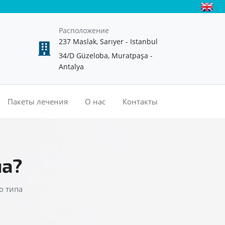
Расположение
237 Maslak, Sarıyer - Istanbul
34/D Güzeloba, Muratpaşa -
Antalya
Пакеты лечения
О нас
Контакты
па?
о типа