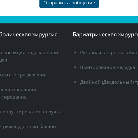
Отправить сообщение
болическая хирургия
Бариатрическая хирург
терпозиция подвздошной
Рукавная гастропластика
шки
Шунтирование желудка
анзитное разделение
Двойной (Двудольный) т
оденоеюнальное
нтирование
ни шунтирование желудка
утрижелудочный баллон