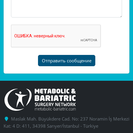
Отправить сообщение
Maslak Mah. Büyükdere Cad. No: 237 Noramin İş Merkezi
Kat: 4 D: 411, 34398 Sarıyer/İstanbul - Türkiye