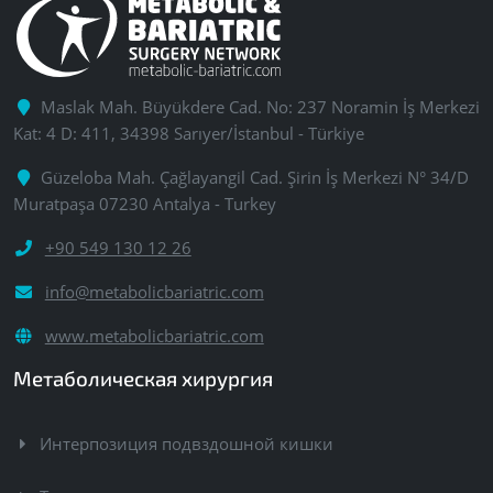
Maslak Mah. Büyükdere Cad. No: 237 Noramin İş Merkezi
Kat: 4 D: 411, 34398 Sarıyer/İstanbul - Türkiye
Güzeloba Mah. Çağlayangil Cad. Şirin İş Merkezi N° 34/D
Muratpaşa 07230 Antalya - Turkey
+90 549 130 12 26
info@metabolicbariatric.com
www.metabolicbariatric.com
Метаболическая хирургия
Интерпозиция подвздошной кишки